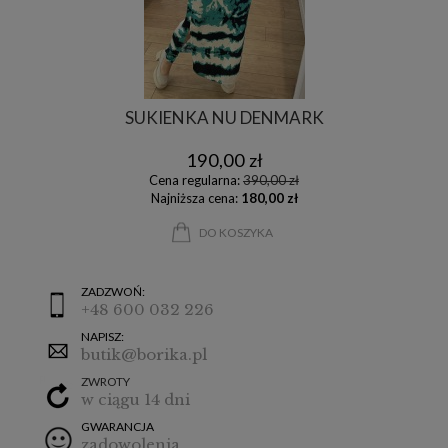
SUKIENKA NU DENMARK
190,00 zł
Cena regularna:
390,00 zł
Najniższa cena:
180,00 zł
DO KOSZYKA
ZADZWOŃ:
+48 600 032 226
NAPISZ:
butik@borika.pl
ZWROTY
w ciągu 14 dni
GWARANCJA
zadowolenia