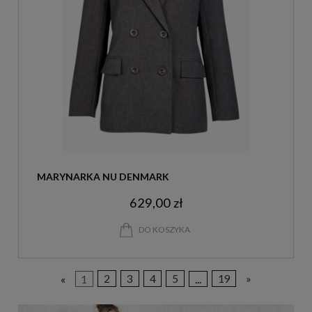
MARYNARKA NU DENMARK
629,00 zł
DO KOSZYKA
«
1
2
3
4
5
...
19
»