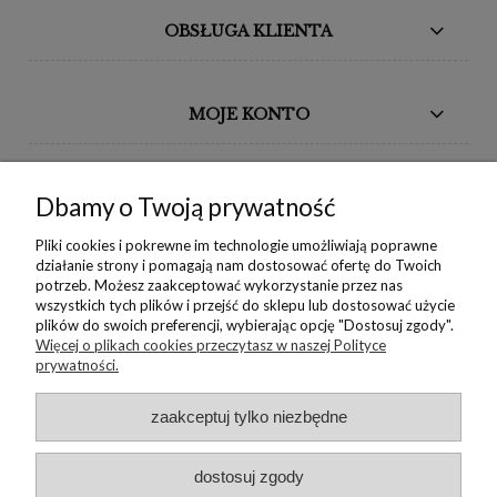
OBSŁUGA KLIENTA
MOJE KONTO
BORIKA DESIGN
Dbamy o Twoją prywatność
MONIKA BORAK
Pliki cookies i pokrewne im technologie umożliwiają poprawne
działanie strony i pomagają nam dostosować ofertę do Twoich
potrzeb. Możesz zaakceptować wykorzystanie przez nas
NEWSLETTER
wszystkich tych plików i przejść do sklepu lub dostosować użycie
plików do swoich preferencji, wybierając opcję "Dostosuj zgody".
Więcej o plikach cookies przeczytasz w naszej Polityce
prywatności.
Copyright © 2022 Borika.pl
zaakceptuj tylko niezbędne
dostosuj zgody