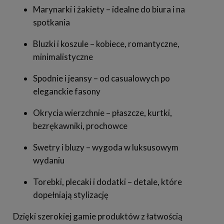
Marynarki i żakiety – idealne do biura i na
spotkania
Bluzki i koszule – kobiece, romantyczne,
minimalistyczne
Spodnie i jeansy – od casualowych po
eleganckie fasony
Okrycia wierzchnie – płaszcze, kurtki,
bezrękawniki, prochowce
Swetry i bluzy – wygoda w luksusowym
wydaniu
Torebki, plecaki i dodatki – detale, które
dopełniają stylizację
Dzięki szerokiej gamie produktów z łatwością