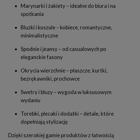
Marynarki i żakiety – idealne do biura i na
spotkania
Bluzki i koszule – kobiece, romantyczne,
minimalistyczne
Spodnie i jeansy – od casualowych po
eleganckie fasony
Okrycia wierzchnie – płaszcze, kurtki,
bezrękawniki, prochowce
Swetry i bluzy – wygoda w luksusowym
wydaniu
Torebki, plecaki i dodatki – detale, które
dopełniają stylizację
Dzięki szerokiej gamie produktów z łatwością