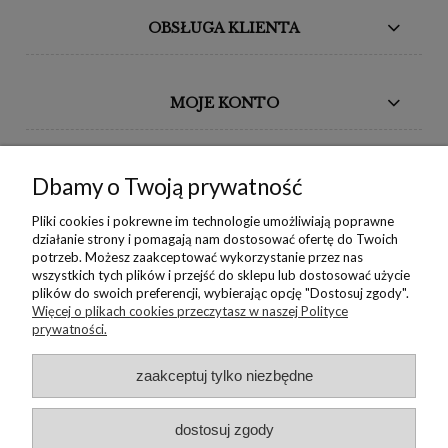
OBSŁUGA KLIENTA
MOJE KONTO
BORIKA DESIGN
Dbamy o Twoją prywatność
MONIKA BORAK
Pliki cookies i pokrewne im technologie umożliwiają poprawne
działanie strony i pomagają nam dostosować ofertę do Twoich
potrzeb. Możesz zaakceptować wykorzystanie przez nas
NEWSLETTER
wszystkich tych plików i przejść do sklepu lub dostosować użycie
plików do swoich preferencji, wybierając opcję "Dostosuj zgody".
Więcej o plikach cookies przeczytasz w naszej Polityce
prywatności.
Copyright © 2022 Borika.pl
zaakceptuj tylko niezbędne
dostosuj zgody