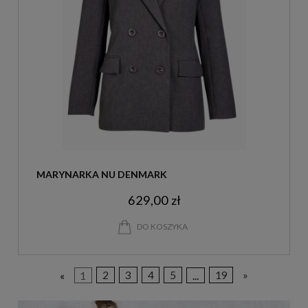
MARYNARKA NU DENMARK
629,00 zł
DO KOSZYKA
«
1
2
3
4
5
...
19
»