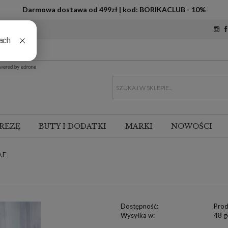
Darmowa dostawa od 499zł | kod: BORIKACLUB - 10%
REZĘ
BUTY I DODATKI
MARKI
NOWOŚCI
.E
Dostępność:
Prod
Wysyłka w:
48 g