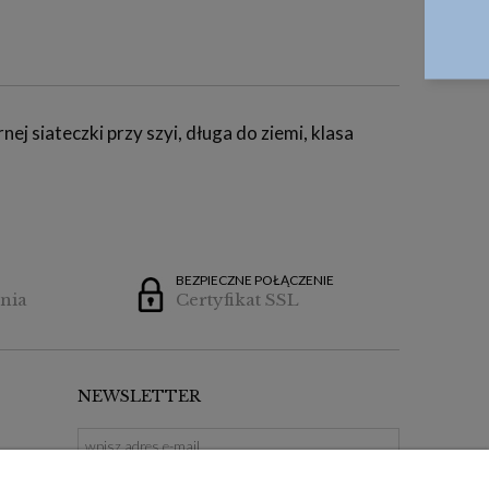
ej siateczki przy szyi, długa do ziemi, klasa
BEZPIECZNE POŁĄCZENIE
nia
Certyfikat SSL
NEWSLETTER
ZAPISZ SIĘ