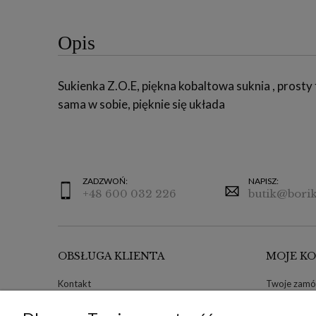
Opis
Sukienka Z.O.E, piękna kobaltowa suknia , prosty 
sama w sobie, pięknie się układa
ZADZWOŃ:
NAPISZ:
+48 600 032 226
butik@borik
OBSŁUGA KLIENTA
MOJE K
Kontakt
Twoje zamó
Ustawienia plików cookies
Zwroty i re