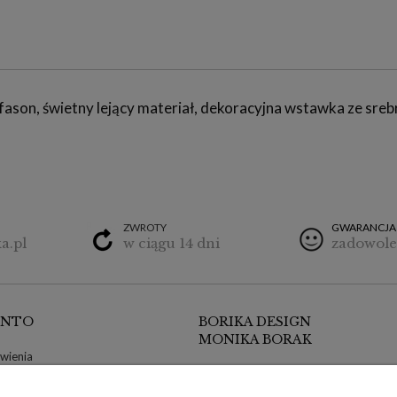
fason, świetny lejący materiał, dekoracyjna wstawka ze srebrn
ZWROTY
GWARANCJA
a.pl
w ciągu 14 dni
zadowole
ONTO
BORIKA DESIGN
MONIKA BORAK
wienia
ul. Poznańska 9/1
klamacje
64-300 Nowy Tomyśl, wielkopolskie