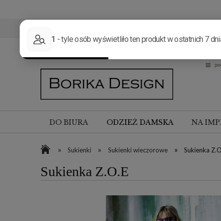
DO BIURA
ODZIEŻ DAMSKA
NA IMP
»
»
»
Sukienki
Sukienki wieczorowe
Sukienka Z.O
Sukienka Z.O.E