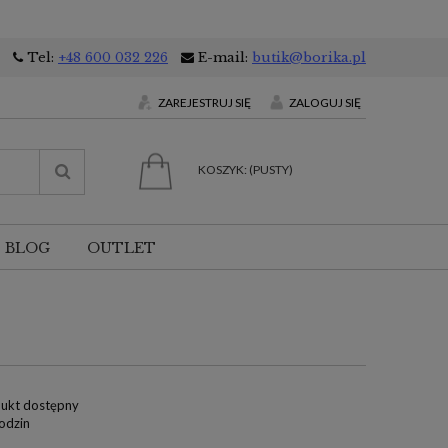
Tel:
+48 600 032 226
E-mail:
butik@borika.pl
ZAREJESTRUJ SIĘ
ZALOGUJ SIĘ
KOSZYK:
(PUSTY)
BLOG
OUTLET
ukt dostępny
odzin