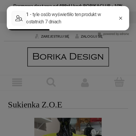
Darmowa dostawa od 499zł | kod: BORIKACLUB - 10%
Tel:
+48 600 032 226
E-mail:
butik@borika.pl
ZAREJESTRUJ SIĘ
ZALOGUJ SIĘ
Sukienka Z.O.E