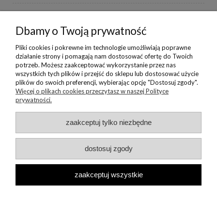
BORIKA DESIGN
Dbamy o Twoją prywatność
MONIKA BORAK
Pliki cookies i pokrewne im technologie umożliwiają poprawne
działanie strony i pomagają nam dostosować ofertę do Twoich
potrzeb. Możesz zaakceptować wykorzystanie przez nas
NEWSLETTER
wszystkich tych plików i przejść do sklepu lub dostosować użycie
plików do swoich preferencji, wybierając opcję "Dostosuj zgody".
Więcej o plikach cookies przeczytasz w naszej Polityce
prywatności.
Copyright © 2022 Borika.pl
zaakceptuj tylko niezbędne
dostosuj zgody
zaakceptuj wszystkie