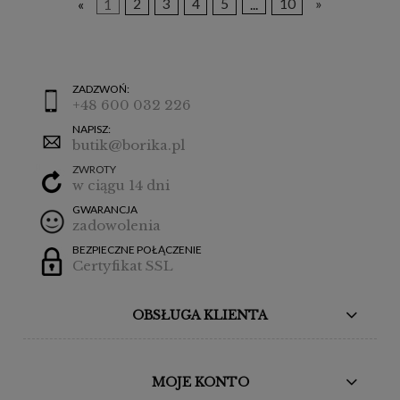
«
1
2
3
4
5
...
10
»
ZADZWOŃ:
+48 600 032 226
NAPISZ:
butik@borika.pl
ZWROTY
w ciągu 14 dni
GWARANCJA
zadowolenia
BEZPIECZNE POŁĄCZENIE
Certyfikat SSL
OBSŁUGA KLIENTA
MOJE KONTO