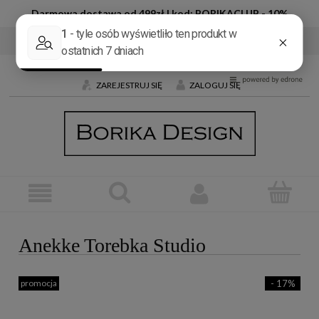
Darmowa dostawa od 499zł | kod: BORIKACLUB - 10%
Tel:
+48 600 032 226
E-mail:
butik@borika.pl
ZAREJESTRUJ SIĘ
ZALOGUJ SIĘ
Anekke Torebka Studio
promocja
- 17%