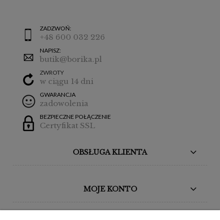
ZADZWOŃ:
+48 600 032 226
NAPISZ:
butik@borika.pl
ZWROTY
w ciągu 14 dni
GWARANCJA
zadowolenia
BEZPIECZNE POŁĄCZENIE
Certyfikat SSL
OBSŁUGA KLIENTA
MOJE KONTO