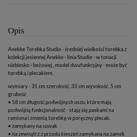
Opis
Anekke Torebka Studio - średniej wielkości torebka z
kolekcji jesiennej Anekke - linia Studio - w tonacji
niebiesko - beżowej , model dwufunkcyjny - może być
torebką i plecakiem.
wymiary - 31 cm szerokość, 33 cm wysokość, 5 cm
grubość
• 58 cm długość podwójnych uszu, które mają
podwójną funkcjonalność - stają się paskami na
ramiona i zmienią torebkę w poręczny plecak.
• zamykany na suwak
• na zewnątrz z przodu kieszeń zamykana na zamek