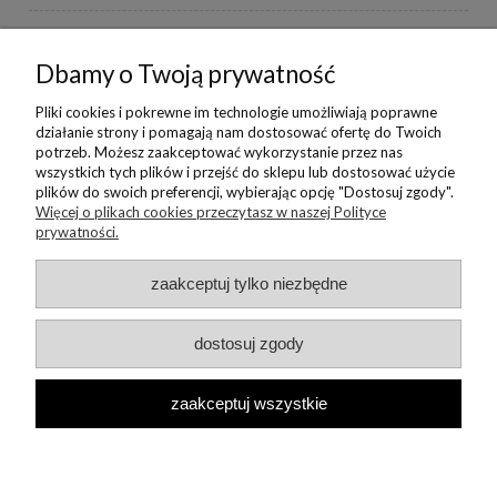
BORIKA DESIGN
Dbamy o Twoją prywatność
MONIKA BORAK
Pliki cookies i pokrewne im technologie umożliwiają poprawne
działanie strony i pomagają nam dostosować ofertę do Twoich
potrzeb. Możesz zaakceptować wykorzystanie przez nas
NEWSLETTER
wszystkich tych plików i przejść do sklepu lub dostosować użycie
plików do swoich preferencji, wybierając opcję "Dostosuj zgody".
Więcej o plikach cookies przeczytasz w naszej Polityce
prywatności.
Copyright © 2022 Borika.pl
zaakceptuj tylko niezbędne
dostosuj zgody
zaakceptuj wszystkie