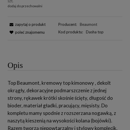
szt.
dodaj do przechowalni
zapytaj o produkt
Producent:
Beaumont
Kod produktu:
Dasha top
poleć znajomemu
Opis
Top Beaumont, kremowy top kimonowy , dekolt
okrągły, dekoracyjne podmarszczenie z jednej
strony, rękawek krótki skośnie ścięty, długość do
bioder, materiał gładki, pracujący, mięsisty. Do
kompletu mamy spodnie z rozszerzana nogawką, z
naszytą kieszenią na wysokości kolana (bojówki).
Razem tworzą niepowtarzalny i stylowy komplecik.