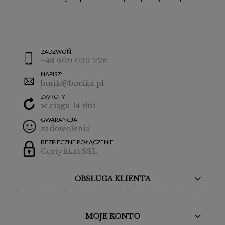
ZADZWOŃ:
+48 600 032 226
NAPISZ:
butik@borika.pl
ZWROTY
w ciągu 14 dni
GWARANCJA
zadowolenia
BEZPIECZNE POŁĄCZENIE
Certyfikat SSL
OBSŁUGA KLIENTA
MOJE KONTO