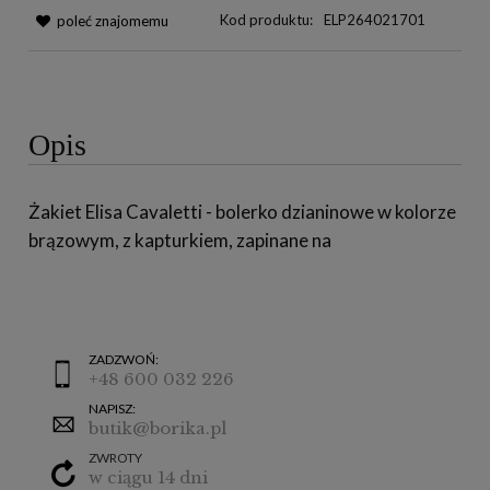
Kod produktu:
ELP264021701
poleć znajomemu
Opis
Żakiet Elisa Cavaletti - bolerko dzianinowe w kolorze
brązowym, z kapturkiem, zapinane na
ZADZWOŃ:
+48 600 032 226
NAPISZ:
butik@borika.pl
ZWROTY
w ciągu 14 dni