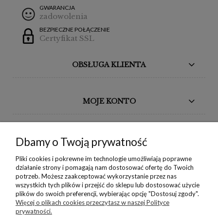
GWARANCJA
zadowolenia
BEZPIECZNE POŁĄCZENIE
Certyfikat SSL
OBSŁUGA KLIENTA
MOJE KONTO
BORIKA DESIGN
Dbamy o Twoją prywatność
MONIKA BORAK
Pliki cookies i pokrewne im technologie umożliwiają poprawne
działanie strony i pomagają nam dostosować ofertę do Twoich
potrzeb. Możesz zaakceptować wykorzystanie przez nas
NEWSLETTER
wszystkich tych plików i przejść do sklepu lub dostosować użycie
plików do swoich preferencji, wybierając opcję "Dostosuj zgody".
Więcej o plikach cookies przeczytasz w naszej Polityce
prywatności.