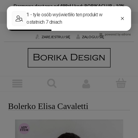
Darmowa dostawa od 499zł | kod: BORIKACLUB - 10%
Tel:
+48 600 032 226
E-mail:
butik@borika.pl
ZAREJESTRUJ SIĘ
ZALOGUJ SIĘ
Bolerko Elisa Cavaletti