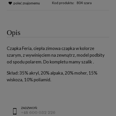
Kod produktu:
804 szara
poleć znajomemu
Opis
Czapka Feria, ciepła zimowa czapka w kolorze
szarym, z wywinięciem na zewnątrz, model podbity
od spodu polarem. Do kompletu mamy szalik .
Skład: 35% akryl, 20% alpaka, 20% moher, 15%
wiskoza, 10% poliamid.
ZADZWOŃ:
+48 600 032 226