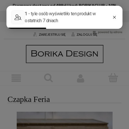
Darmowa dostawa od 499zł | kod: BORIKACLUB - 10%
Tel:
+48 600 032 226
E-mail:
butik@borika.pl
ZAREJESTRUJ SIĘ
ZALOGUJ SIĘ
Czapka Feria