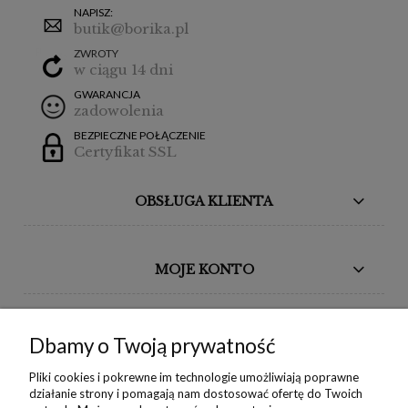
NAPISZ:
butik@borika.pl
ZWROTY
w ciągu 14 dni
GWARANCJA
zadowolenia
BEZPIECZNE POŁĄCZENIE
Certyfikat SSL
OBSŁUGA KLIENTA
MOJE KONTO
BORIKA DESIGN
Dbamy o Twoją prywatność
MONIKA BORAK
Pliki cookies i pokrewne im technologie umożliwiają poprawne
działanie strony i pomagają nam dostosować ofertę do Twoich