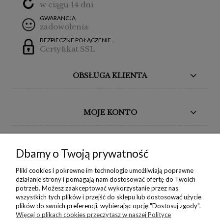
w ciągu 14 dni
GWARANCJA
zadowolenia
BEZPIECZNE POŁĄCZENIE
Certyfikat SSL
OBSŁUGA KLIENTA
MOJE KONTO
BORIKA DESIGN
Dbamy o Twoją prywatność
MONIKA BORAK
Pliki cookies i pokrewne im technologie umożliwiają poprawne
działanie strony i pomagają nam dostosować ofertę do Twoich
potrzeb. Możesz zaakceptować wykorzystanie przez nas
NEWSLETTER
wszystkich tych plików i przejść do sklepu lub dostosować użycie
plików do swoich preferencji, wybierając opcję "Dostosuj zgody".
Więcej o plikach cookies przeczytasz w naszej Polityce