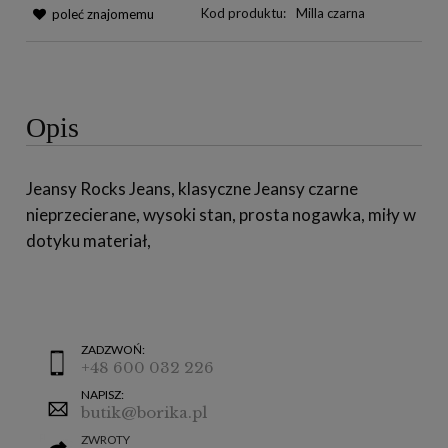
Kod produktu:
Milla czarna
poleć znajomemu
Opis
Jeansy Rocks Jeans, klasyczne Jeansy czarne
nieprzecierane, wysoki stan, prosta nogawka, miły w
dotyku materiał,
ZADZWOŃ:
+48 600 032 226
NAPISZ:
butik@borika.pl
ZWROTY