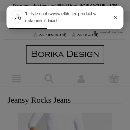
Darmowa dostawa od 499zł | kod: BORIKACLUB - 10%
Tel:
+48 600 032 226
E-mail:
butik@borika.pl
ZAREJESTRUJ SIĘ
ZALOGUJ SIĘ
Jeansy Rocks Jeans