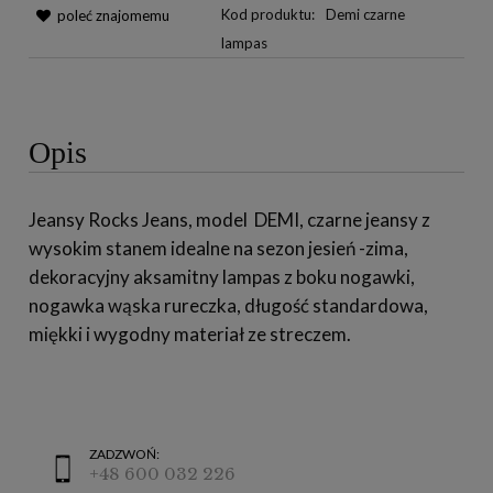
Kod produktu:
Demi czarne
poleć znajomemu
lampas
Opis
Jeansy Rocks Jeans, model DEMI, czarne jeansy z
wysokim stanem idealne na sezon jesień -zima,
dekoracyjny aksamitny lampas z boku nogawki,
nogawka wąska rureczka, długość standardowa,
miękki i wygodny materiał ze streczem.
ZADZWOŃ:
+48 600 032 226