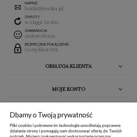
NAPISZ:
butik@borika.pl
ZWROTY
w ciągu 14 dni
GWARANCJA
zadowolenia
BEZPIECZNE POŁĄCZENIE
Certyfikat SSL
OBSŁUGA KLIENTA
MOJE KONTO
BORIKA DESIGN
Dbamy o Twoją prywatność
MONIKA BORAK
Pliki cookies i pokrewne im technologie umożliwiają poprawne
działanie strony i pomagają nam dostosować ofertę do Twoich
potrzeb. Możesz zaakceptować wykorzystanie przez nas