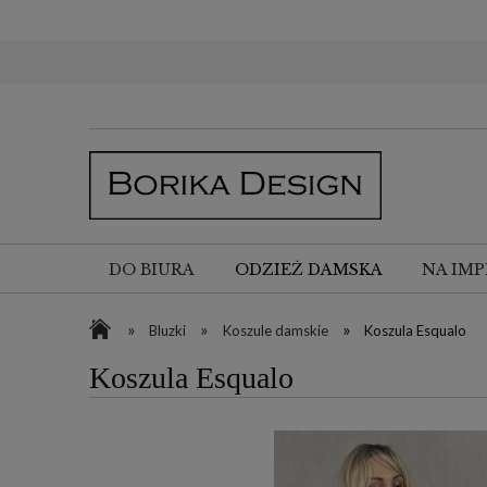
DO BIURA
ODZIEŻ DAMSKA
NA IMP
»
»
»
Bluzki
Koszule damskie
Koszula Esqualo
Koszula Esqualo