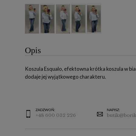
Opis
Koszula Esqualo, efektowna krótka koszula w biało
dodaje jej wyjątkowego charakteru.
ZADZWOŃ:
NAPISZ:
+48 600 032 226
butik@borik