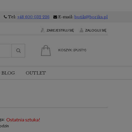
Tel:
+48 600 032 226
E-mail:
butik@borika.pl
ZAREJESTRUJ SIĘ
ZALOGUJ SIĘ
KOSZYK:
(PUSTY)
BLOG
OUTLET
ga:
odzin