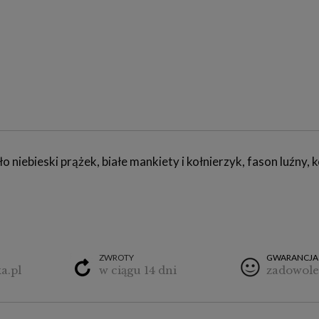
 niebieski prążek, białe mankiety i kołnierzyk, fason luźny,
ZWROTY
GWARANCJA
a.pl
w ciągu 14 dni
zadowole