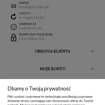
NAPISZ:
butik@borika.pl
ZWROTY
w ciągu 14 dni
GWARANCJA
zadowolenia
BEZPIECZNE POŁĄCZENIE
Certyfikat SSL
OBSŁUGA KLIENTA
MOJE KONTO
BORIKA DESIGN
Dbamy o Twoją prywatność
MONIKA BORAK
Pliki cookies i pokrewne im technologie umożliwiają poprawne
działanie strony i pomagają nam dostosować ofertę do Twoich