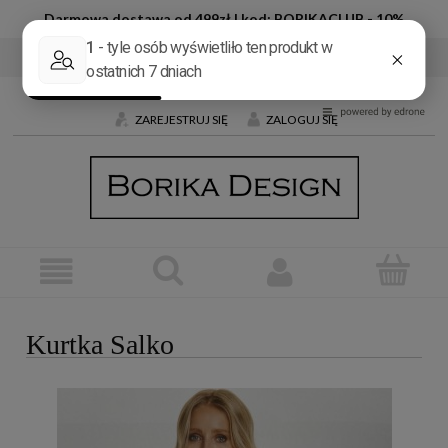
Darmowa dostawa od 499zł | kod: BORIKACLUB - 10%
Tel:
+48 600 032 226
E-mail:
butik@borika.pl
ZAREJESTRUJ SIĘ
ZALOGUJ SIĘ
Kurtka Salko