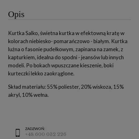
Opis
Kurtka Salko, świetna kurtka w efektowną kratę w
kolorach niebiesko- pomarańczowo - białym. Kurtka
luźna o fasonie pudełkowym, zapinana na zamek, z
kapturkiem, idealna do spodni - jeansów lub innych
modeli. Po bokach wpuszczane kieszenie, boki
kurteczki lekko zaokrąglone.
Skład materiału: 55% poliester, 20% wiskoza, 15%
akryl, 10% wełna.
ZADZWOŃ:
+48 600 032 226