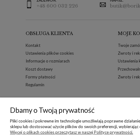
ZADZWOŃ:
NAPISZ:
+48 600 032 226
butik@borik
OBSŁUGA KLIENTA
MOJE K
Kontakt
Twoje zamó
Ustawienia plików cookies
Zwroty i re
Informacje o rozmiarach
Ustawienia 
Koszt dostawy
Przechowal
Formy płatności
Zwroty i re
Regulamin
Dbamy o Twoją prywatność
Copyright © 2022 Borika.pl
Pliki cookies i pokrewne im technologie umożliwiają poprawne działan
sklepu lub dostosować użycie plików do swoich preferencji, wybierając
Więcej o plikach cookies przeczytasz w naszej Polityce prywatności.