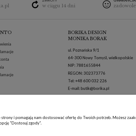
ZWROTY
GWARANCJA
a.pl
w ciągu 14 dni
zadowole
ONTO
BORIKA DESIGN
MONIKA BORAK
wienia
ul. Poznańska 9/1
klamacje
64-300 Nowy Tomyśl, wielkopolskie
konta
NIP: 7881655844
nia
REGON: 302373776
klamacje
Tel: +48 600 032 226
E-mail: butik@borika.pl
ie strony i pomagają nam dostosować ofertę do Twoich potrzeb. Możesz zaakc
 opcję "Dostosuj zgody".