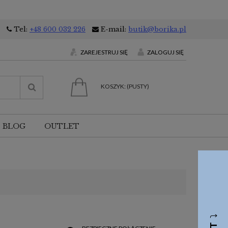
Tel:
+48 600 032 226
E-mail:
butik@borika.pl
ZAREJESTRUJ SIĘ
ZALOGUJ SIĘ
KOSZYK:
(PUSTY)
BLOG
OUTLET