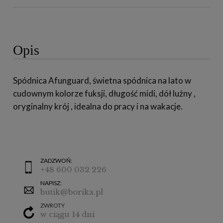
Opis
Spódnica Afunguard, świetna spódnica na lato w
cudownym kolorze fuksji, długość midi, dół luźny ,
oryginalny krój , idealna do pracy i na wakacje.
ZADZWOŃ:
+48 600 032 226
NAPISZ:
butik@borika.pl
ZWROTY
w ciągu 14 dni