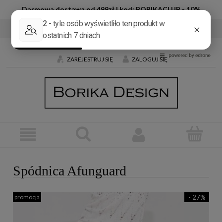
Darmowa dostawa od 499zł | kod: BORIKACLUB - 10%
Tel:
+48 600 032 226
E-mail:
butik@borika.pl
ZAREJESTRUJ SIĘ
ZALOGUJ SIĘ
Spódnica Afunguard
promocja
- 27%