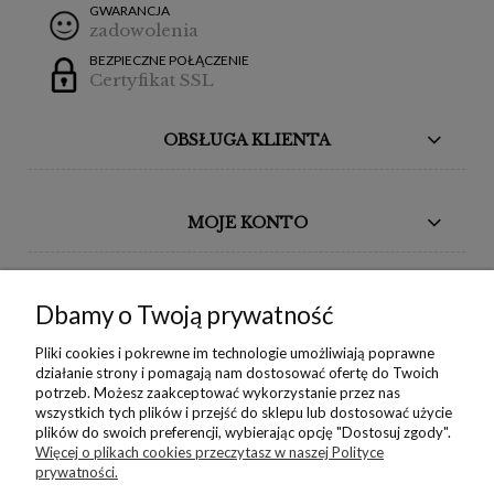
GWARANCJA
zadowolenia
BEZPIECZNE POŁĄCZENIE
Certyfikat SSL
OBSŁUGA KLIENTA
MOJE KONTO
BORIKA DESIGN
Dbamy o Twoją prywatność
MONIKA BORAK
Pliki cookies i pokrewne im technologie umożliwiają poprawne
działanie strony i pomagają nam dostosować ofertę do Twoich
potrzeb. Możesz zaakceptować wykorzystanie przez nas
NEWSLETTER
wszystkich tych plików i przejść do sklepu lub dostosować użycie
plików do swoich preferencji, wybierając opcję "Dostosuj zgody".
Więcej o plikach cookies przeczytasz w naszej Polityce
prywatności.