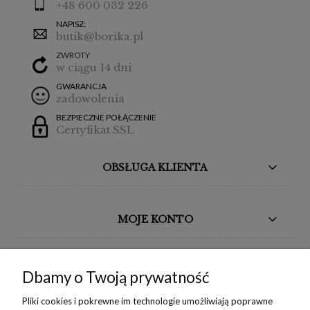
+48 600 032 226
NAPISZ:
butik@borika.pl
ZWROTY
w ciągu 14 dni
GWARANCJA
zadowolenia
BEZPIECZNE POŁĄCZENIE
Certyfikat SSL
OBSŁUGA KLIENTA
MOJE KONTO
BORIKA DESIGN
Dbamy o Twoją prywatność
MONIKA BORAK
Pliki cookies i pokrewne im technologie umożliwiają poprawne