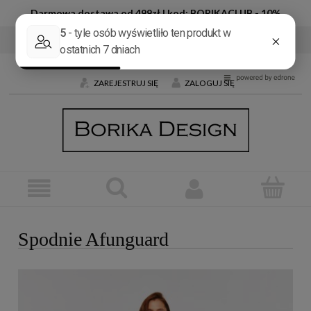
Darmowa dostawa od 499zł | kod: BORIKACLUB - 10%
Tel:
+48 600 032 226
E-mail:
butik@borika.pl
ZAREJESTRUJ SIĘ
ZALOGUJ SIĘ
Spodnie Afunguard