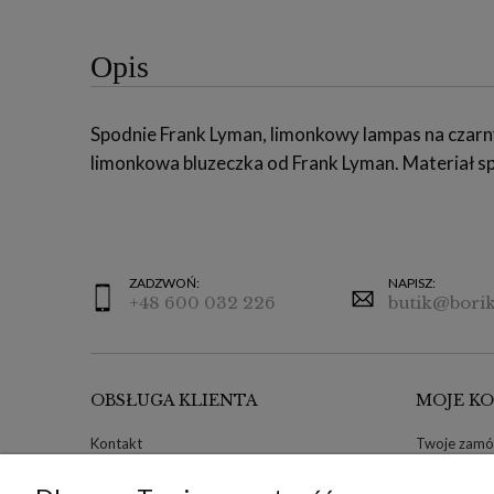
Opis
Spodnie Frank Lyman, limonkowy lampas na czarny
limonkowa bluzeczka od Frank Lyman. Materiał spo
ZADZWOŃ:
NAPISZ:
+48 600 032 226
butik@borik
OBSŁUGA KLIENTA
MOJE K
Kontakt
Twoje zamó
Ustawienia plików cookies
Zwroty i re