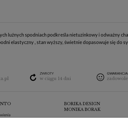
ch luźnych spodniach podkreśla nietuzinkowy i odważny char
dni elastyczny , stan wyższy, świetnie dopasowuje się do sy
ZWROTY
GWARANCJA
a.pl
w ciągu 14 dni
zadowole
ONTO
BORIKA DESIGN
MONIKA BORAK
wienia
ul. Poznańska 9/1
klamacje
64-300 Nowy Tomyśl, wielkopolskie