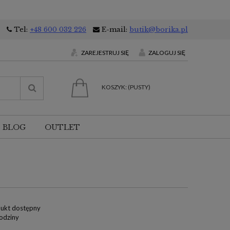
Tel:
+48 600 032 226
E-mail:
butik@borika.pl
ZAREJESTRUJ SIĘ
ZALOGUJ SIĘ
KOSZYK:
(PUSTY)
BLOG
OUTLET
ukt dostępny
odziny