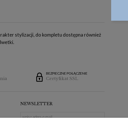
akter stylizacji, do kompletu dostępna również
lwetki.
BEZPIECZNE POŁĄCZENIE
nia
Certyfikat SSL
NEWSLETTER
ZAPISZ SIĘ