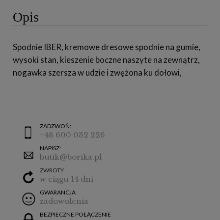
Opis
Spodnie IBER, kremowe dresowe spodnie na gumie,
wysoki stan, kieszenie boczne naszyte na zewnątrz,
nogawka szersza w udzie i zwężona ku dołowi,
ZADZWOŃ:
+48 600 032 226
NAPISZ:
butik@borika.pl
ZWROTY
w ciągu 14 dni
GWARANCJA
zadowolenia
BEZPIECZNE POŁĄCZENIE