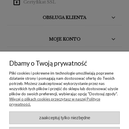
Certyfikat SSL
OBSŁUGA KLIENTA
MOJE KONTO
BORIKA DESIGN
Dbamy o Twoją prywatność
MONIKA BORAK
Pliki cookies i pokrewne im technologie umożliwiają poprawne
działanie strony i pomagają nam dostosować ofertę do Twoich
potrzeb. Możesz zaakceptować wykorzystanie przez nas
NEWSLETTER
wszystkich tych plików i przejść do sklepu lub dostosować użycie
plików do swoich preferencji, wybierając opcję "Dostosuj zgody".
Więcej o plikach cookies przeczytasz w naszej Polityce
prywatności.
Copyright © 2022 Borika.pl
zaakceptuj tylko niezbędne