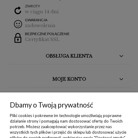
ZWROTY
w ciągu 14 dni
GWARANCJA
zadowolenia
BEZPIECZNE POŁĄCZENIE
Certyfikat SSL
OBSŁUGA KLIENTA
MOJE KONTO
BORIKA DESIGN
Dbamy o Twoją prywatność
MONIKA BORAK
Pliki cookies i pokrewne im technologie umożliwiają poprawne
działanie strony i pomagają nam dostosować ofertę do Twoich
potrzeb. Możesz zaakceptować wykorzystanie przez nas
NEWSLETTER
wszystkich tych plików i przejść do sklepu lub dostosować użycie
plików do swoich preferencji, wybierając opcję "Dostosuj zgody".