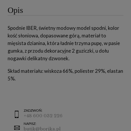
Opis
Spodnie IBER, świetny modowy model spodni, kolor
kość słoniowa, dopasowane górą, materiał to
mięsista dzianina, która ładnie trzyma pupę, w pasie
gumka, z przodu dekoracyjne 2 guziczki, u dołu
nogawki delikatny dzwonek.
Skład materiału: wiskoza 66%, poliester 29%, elastan
5%.
ZADZWOŃ:
+48 600 032 226
NAPISZ:
butik@borika.pl