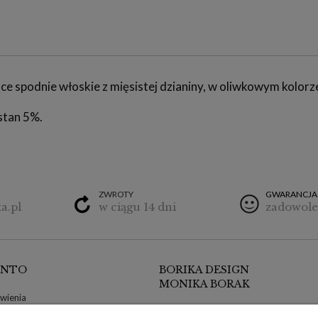
ce spodnie włoskie z mięsistej dzianiny, w oliwkowym kolor
stan 5%.
ZWROTY
GWARANCJA
a.pl
w ciągu 14 dni
zadowole
ONTO
BORIKA DESIGN
MONIKA BORAK
wienia
ul. Poznańska 9/1
klamacje