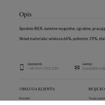
Opis
Spodnie IBER, świetne wygodne, zgrabne, pracują
Skład materiału: wiskoza 66%, poliester 29%, ela
ZADZWOŃ:
NAPISZ:
+48 600 032 226
butik@borik
OBSŁUGA KLIENTA
MOJE K
Kontakt
Twoje zamó
Ustawienia plików cookies
Zwroty i re