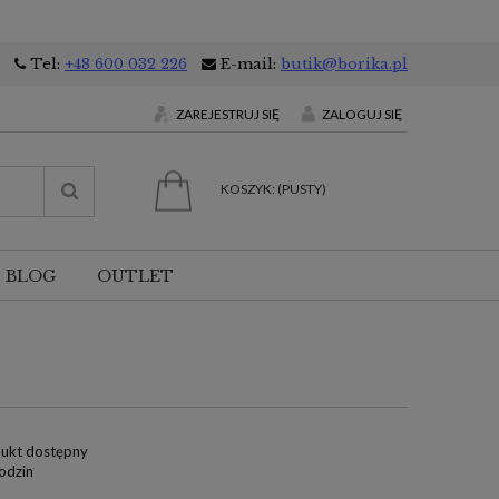
Tel:
+48 600 032 226
E-mail:
butik@borika.pl
ZAREJESTRUJ SIĘ
ZALOGUJ SIĘ
KOSZYK:
(PUSTY)
BLOG
OUTLET
ukt dostępny
odzin