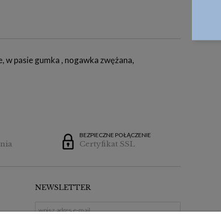
ze, w pasie gumka , nogawka zwężana,
BEZPIECZNE POŁĄCZENIE
nia
Certyfikat SSL
NEWSLETTER