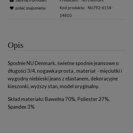
zapytaj o produkt
Producent:
NU Denmark
Kod produktu:
NU792-6154-
poleć znajomemu
14810
Opis
Spodnie NU Denmark, świetne spodnie jeansowe o
długości 3/4, nogawka prosta , materiał - mięciutki i
wygodny niebieski jeans z elastanem, dekoracyjne
kieszonki, wyższy stan, model oryginalny.
Skład materiału: Bawełna 70%, Poliester 27%,
Spandex 3%