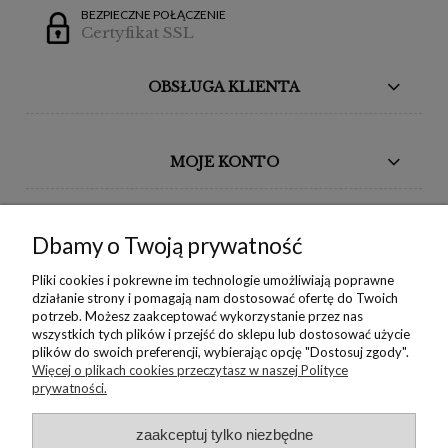
BEZPIECZNE POŁĄCZENIE
Certyfikat SSL
OBSŁUGA KLIENTA
MOJE KONTO
BORIKA DESIGN
Dbamy o Twoją prywatność
MONIKA BORAK
Pliki cookies i pokrewne im technologie umożliwiają poprawne
działanie strony i pomagają nam dostosować ofertę do Twoich
potrzeb. Możesz zaakceptować wykorzystanie przez nas
NEWSLETTER
wszystkich tych plików i przejść do sklepu lub dostosować użycie
plików do swoich preferencji, wybierając opcję "Dostosuj zgody".
Więcej o plikach cookies przeczytasz w naszej Polityce
prywatności.
Copyright © 2022 Borika.pl
zaakceptuj tylko niezbędne