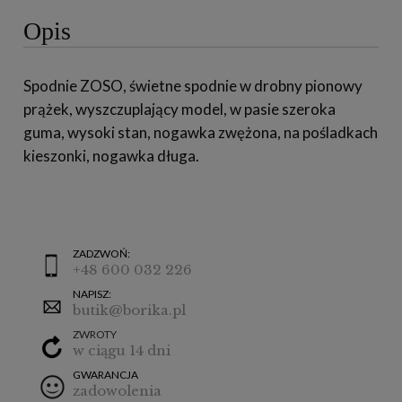
Opis
Spodnie ZOSO, świetne spodnie w drobny pionowy
prążek, wyszczuplający model, w pasie szeroka
guma, wysoki stan, nogawka zwężona, na pośladkach
kieszonki, nogawka długa.
ZADZWOŃ:
+48 600 032 226
NAPISZ:
butik@borika.pl
ZWROTY
w ciągu 14 dni
GWARANCJA
zadowolenia