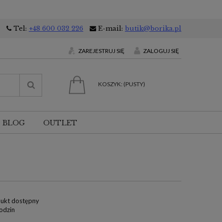
Tel:
+48 600 032 226
E-mail:
butik@borika.pl
ZAREJESTRUJ SIĘ
ZALOGUJ SIĘ
KOSZYK:
(PUSTY)
BLOG
OUTLET
ukt dostępny
odzin