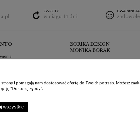
ZWROTY
GWARANCJA
a.pl
w ciągu 14 dni
zadowole
ONTO
BORIKA DESIGN
MONIKA BORAK
wienia
ul. Poznańska 9/1
klamacje
64-300 Nowy Tomyśl, wielkopolskie
konta
NIP: 7881655844
nia
ie strony i pomagają nam dostosować ofertę do Twoich potrzeb. Możesz zaakc
REGON: 302373776
klamacje
 opcję "Dostosuj zgody".
Tel: +48 600 032 226
E-mail: butik@borika.pl
j wszystkie