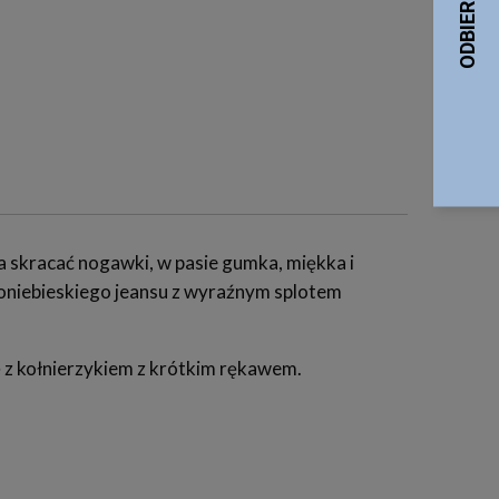
ba skracać nogawki, w pasie gumka, miękka i
snoniebieskiego jeansu z wyraźnym splotem
ę z kołnierzykiem z krótkim rękawem.