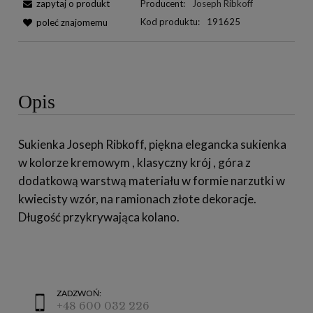
zapytaj o produkt
Producent:
Joseph Ribkoff
Kod produktu:
191625
poleć znajomemu
Opis
Sukienka Joseph Ribkoff, piękna elegancka sukienka
w kolorze kremowym , klasyczny krój , góra z
dodatkową warstwą materiału w formie narzutki w
kwiecisty wzór, na ramionach złote dekoracje.
Długość przykrywająca kolano.
ZADZWOŃ:
+48 600 032 226