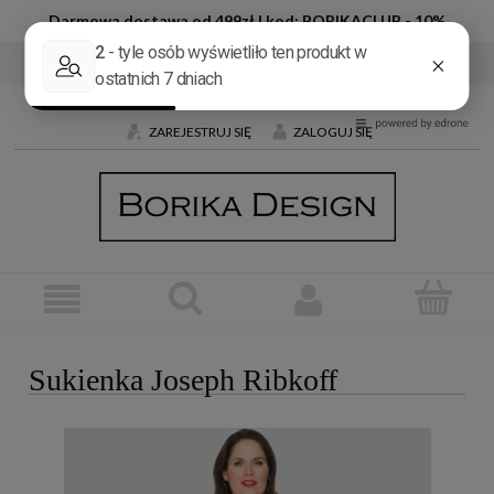
Darmowa dostawa od 499zł | kod: BORIKACLUB - 10%
Tel:
+48 600 032 226
E-mail:
butik@borika.pl
ZAREJESTRUJ SIĘ
ZALOGUJ SIĘ
Sukienka Joseph Ribkoff