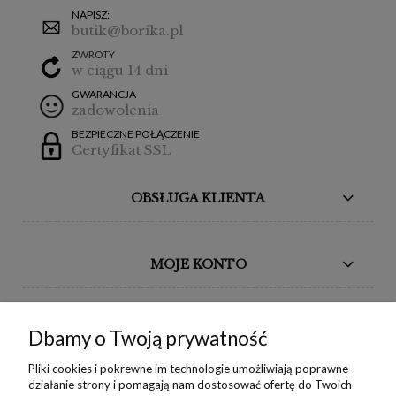
NAPISZ:
butik@borika.pl
ZWROTY
w ciągu 14 dni
GWARANCJA
zadowolenia
BEZPIECZNE POŁĄCZENIE
Certyfikat SSL
OBSŁUGA KLIENTA
MOJE KONTO
BORIKA DESIGN
Dbamy o Twoją prywatność
MONIKA BORAK
Pliki cookies i pokrewne im technologie umożliwiają poprawne
działanie strony i pomagają nam dostosować ofertę do Twoich