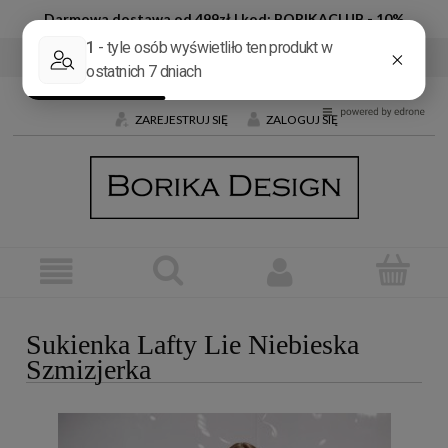
Darmowa dostawa od 499zł | kod: BORIKACLUB - 10%
Tel:
+48 600 032 226
E-mail:
butik@borika.pl
ZAREJESTRUJ SIĘ
ZALOGUJ SIĘ
Sukienka Lafty Lie Niebieska
Szmizjerka