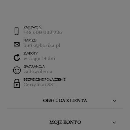
ZADZWOŃ:
+48 600 032 226
NAPISZ:
butik@borika.pl
ZWROTY
w ciągu 14 dni
GWARANCJA
zadowolenia
BEZPIECZNE POŁĄCZENIE
Certyfikat SSL
OBSŁUGA KLIENTA
MOJE KONTO