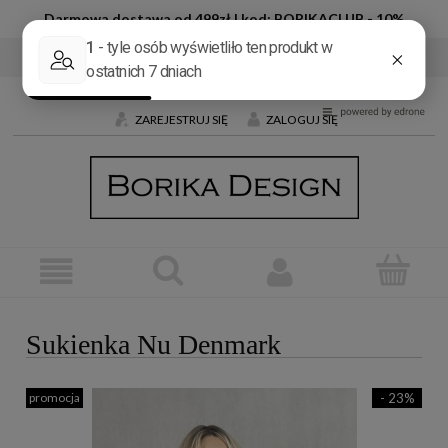
Darmowa dostawa od 499zł | kod: BORIKACLUB - 10%
Tel:
+48 600 032 226
E-mail:
butik@borika.pl
ZAREJESTRUJ SIĘ
ZALOGUJ SIĘ
Sukienka Nu Denmark
promocja
- 23%