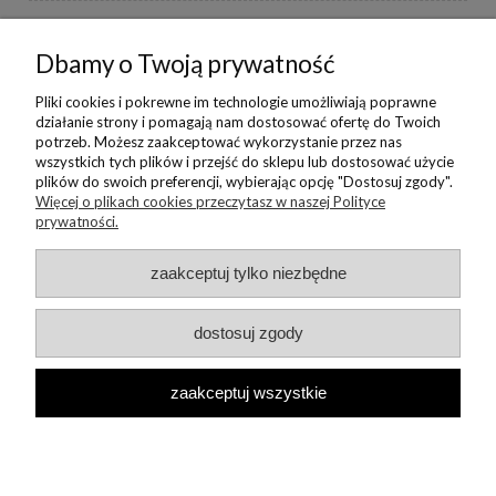
BORIKA DESIGN
Dbamy o Twoją prywatność
MONIKA BORAK
Pliki cookies i pokrewne im technologie umożliwiają poprawne
działanie strony i pomagają nam dostosować ofertę do Twoich
potrzeb. Możesz zaakceptować wykorzystanie przez nas
NEWSLETTER
wszystkich tych plików i przejść do sklepu lub dostosować użycie
plików do swoich preferencji, wybierając opcję "Dostosuj zgody".
Więcej o plikach cookies przeczytasz w naszej Polityce
prywatności.
Copyright © 2022 Borika.pl
zaakceptuj tylko niezbędne
dostosuj zgody
zaakceptuj wszystkie