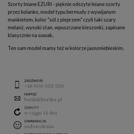
Szorty lniane EZURI - pięknie odszyte lniane szorty
przez kolanko, model typu bermudy z wywijanym
mankietem, kolor "sól z pieprzem" czyli taki szary
melanż, wysoki stan, wpuszczane kieszonki, zapinane
klasycznie na suwak,
Ten sam model mamy też w kolorze jasnoniebieskim.
ZADZWOŃ:
+48 600 032 226
NAPISZ:
butik@borika.pl
ZWROTY
w ciągu 14 dni
GWARANCJA
zadowolenia