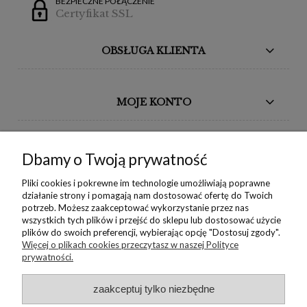
BEZPIECZNE POŁĄCZENIE
Certyfikat SSL
OBSŁUGA KLIENTA
MOJE KONTO
BORIKA DESIGN
Dbamy o Twoją prywatność
MONIKA BORAK
Pliki cookies i pokrewne im technologie umożliwiają poprawne
działanie strony i pomagają nam dostosować ofertę do Twoich
potrzeb. Możesz zaakceptować wykorzystanie przez nas
NEWSLETTER
wszystkich tych plików i przejść do sklepu lub dostosować użycie
plików do swoich preferencji, wybierając opcję "Dostosuj zgody".
Więcej o plikach cookies przeczytasz w naszej Polityce
prywatności.
Copyright © 2022 Borika.pl
zaakceptuj tylko niezbędne