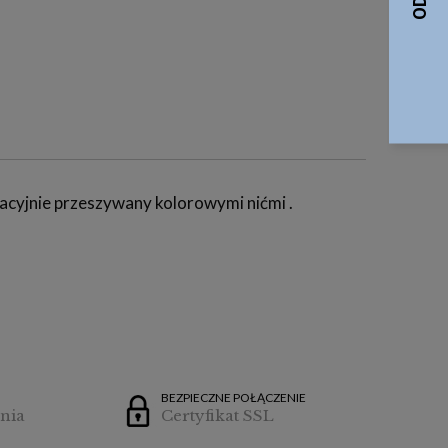
racyjnie przeszywany kolorowymi nićmi .
BEZPIECZNE POŁĄCZENIE
nia
Certyfikat SSL