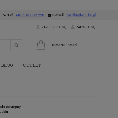
Tel:
+48 600 032 226
E-mail:
butik@borika.pl
ZAREJESTRUJ SIĘ
ZALOGUJ SIĘ
KOSZYK:
(PUSTY)
BLOG
OUTLET
ukt dostępny
odzin