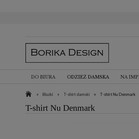
DO BIURA
ODZIEŻ DAMSKA
NA IMP
»
»
»
Bluzki
T-shirt damski
T-shirt Nu Denmark
T-shirt Nu Denmark