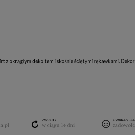
hirt z okrągłym dekoltem i skośnie ściętymi rękawkami. Deko
ZWROTY
GWARANCJA
a.pl
w ciągu 14 dni
zadowole