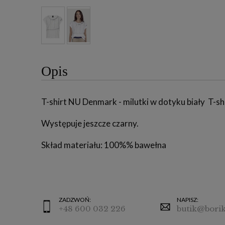
Opis
T-shirt NU Denmark - milutki w dotyku biały T-s
Występuje jeszcze czarny.
Skład materiału: 100%% bawełna
ZADZWOŃ:
NAPISZ:
+48 600 032 226
butik@borik