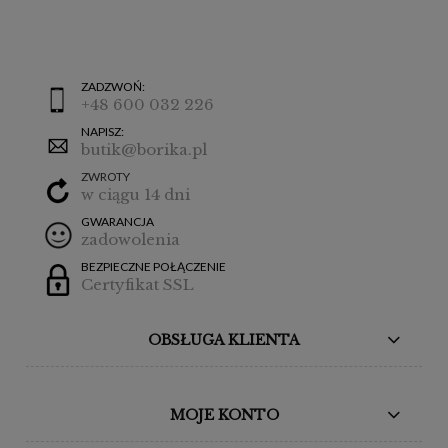
ZADZWOŃ:
+48 600 032 226
NAPISZ:
butik@borika.pl
ZWROTY
w ciągu 14 dni
GWARANCJA
zadowolenia
BEZPIECZNE POŁĄCZENIE
Certyfikat SSL
OBSŁUGA KLIENTA
MOJE KONTO