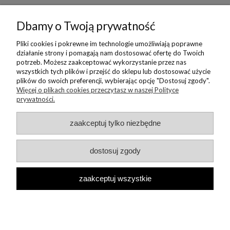
BORIKA DESIGN
Dbamy o Twoją prywatność
MONIKA BORAK
Pliki cookies i pokrewne im technologie umożliwiają poprawne
działanie strony i pomagają nam dostosować ofertę do Twoich
potrzeb. Możesz zaakceptować wykorzystanie przez nas
NEWSLETTER
wszystkich tych plików i przejść do sklepu lub dostosować użycie
plików do swoich preferencji, wybierając opcję "Dostosuj zgody".
Więcej o plikach cookies przeczytasz w naszej Polityce
prywatności.
Copyright © 2022 Borika.pl
zaakceptuj tylko niezbędne
dostosuj zgody
zaakceptuj wszystkie