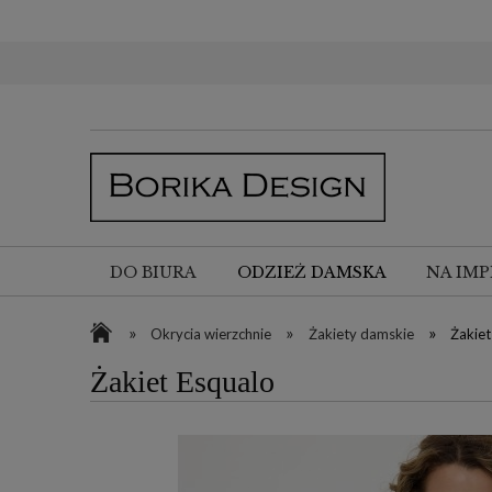
DO BIURA
ODZIEŻ DAMSKA
NA IMP
»
»
»
Okrycia wierzchnie
Żakiety damskie
Żakiet
Żakiet Esqualo