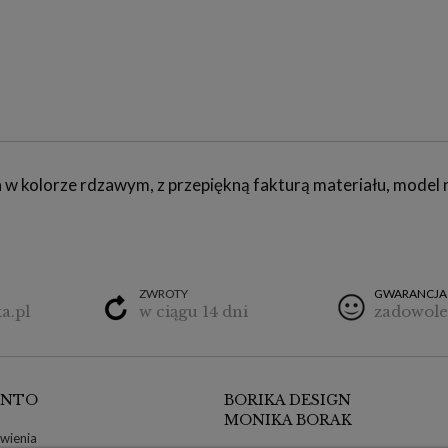
w kolorze rdzawym, z przepiękną fakturą materiału, model n
ZWROTY
GWARANCJA
a.pl
w ciągu 14 dni
zadowole
ONTO
BORIKA DESIGN
MONIKA BORAK
wienia