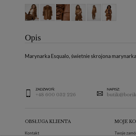
Opis
Marynarka Esqualo, świetnie skrojona marynarka 
ZADZWOŃ:
NAPISZ:
+48 600 032 226
butik@borik
OBSŁUGA KLIENTA
MOJE K
Kontakt
Twoje zamó