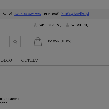
Tel:
+48 600 032 226
E-mail:
butik@borika.pl
ZAREJESTRUJ SIĘ
ZALOGUJ SIĘ
KOSZYK:
(PUSTY)
BLOG
OUTLET
ukt dostępny
odzin