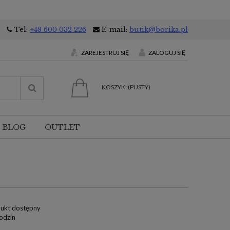
Tel:
+48 600 032 226
E-mail:
butik@borika.pl
ZAREJESTRUJ SIĘ
ZALOGUJ SIĘ
KOSZYK:
(PUSTY)
BLOG
OUTLET
ukt dostępny
odzin