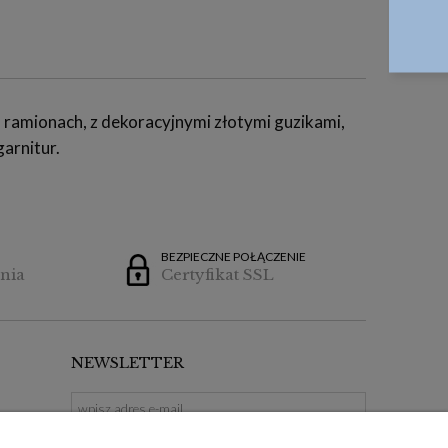
 ramionach, z dekoracyjnymi złotymi guzikami,
arnitur.
BEZPIECZNE POŁĄCZENIE
nia
Certyfikat SSL
NEWSLETTER
ZAPISZ SIĘ