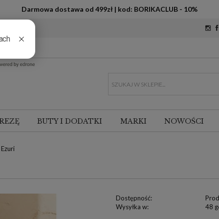
Darmowa dostawa od 499zł | kod: BORIKACLUB - 10%
REZĘ
BUTY I DODATKI
MARKI
NOWOŚCI
 Ezuri
Dostępność:
Prod
Wysyłka w:
48 g