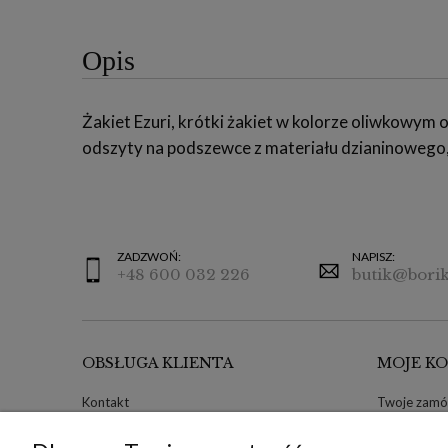
Opis
Żakiet Ezuri, krótki żakiet w kolorze oliwkowym
odszyty na podszewce z materiału dzianinowego,
ZADZWOŃ:
NAPISZ:
+48 600 032 226
butik@borik
OBSŁUGA KLIENTA
MOJE K
Kontakt
Twoje zamó
Ustawienia plików cookies
Zwroty i re