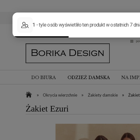
DO BIURA
ODZIEŻ DAMSKA
NA IMP
»
»
»
Okrycia wierzchnie
Żakiety damskie
Żakiet
Żakiet Ezuri