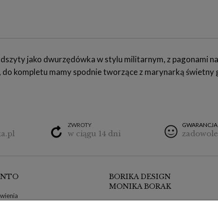
 odszyty jako dwurzędówka w stylu militarnym, z pagonami na
 do kompletu mamy spodnie tworzące z marynarką świetny g
ZWROTY
GWARANCJA
a.pl
w ciągu 14 dni
zadowole
ONTO
BORIKA DESIGN
MONIKA BORAK
wienia
ul. Poznańska 9/1
klamacje
64-300 Nowy Tomyśl, wielkopolskie