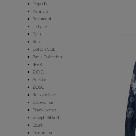
Depeche
Kenny S
Beaumont
Lafty Lie
Feria
Reset
Cotton Club
Paola Collection
IBER
Z.O.E.
Anekke
ZOSO
Rockandblue
&Cowoman
Frank Lyman
Joseph Ribkoff
Ezuri
Fracomina