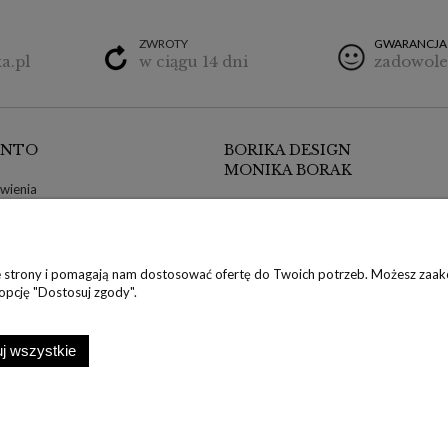
ZWROTY
GWARANCJA
a.pl
w ciągu 14 dni
zadowole
ONTO
BORIKA DESIGN
MONIKA BORAK
wienia
ul. Poznańska 9/1
klamacje
64-300 Nowy Tomyśl, wielkopolskie
konta
NIP: 7881655844
nia
ie strony i pomagają nam dostosować ofertę do Twoich potrzeb. Możesz zaakc
REGON: 302373776
klamacje
 opcję "Dostosuj zgody".
Tel: +48 600 032 226
E-mail: butik@borika.pl
j wszystkie