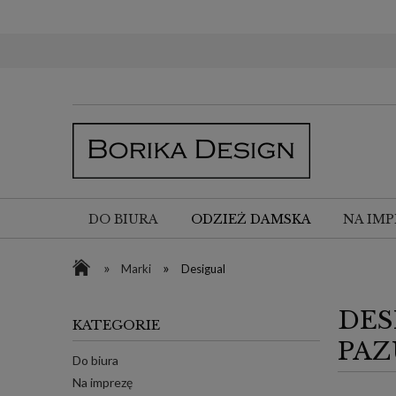
DO BIURA
ODZIEŻ DAMSKA
NA IMP
»
»
Marki
Desigual
DES
KATEGORIE
PA
Do biura
Na imprezę