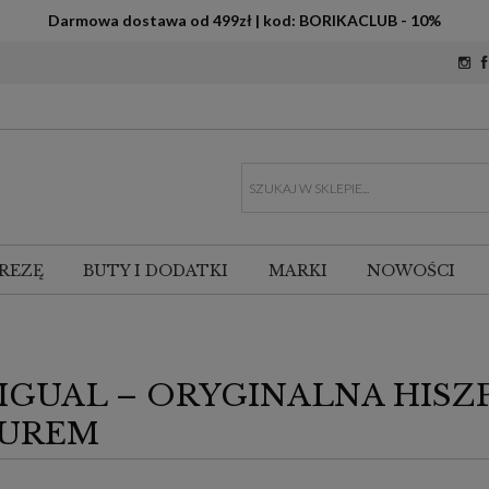
Darmowa dostawa od 499zł | kod: BORIKACLUB - 10%
REZĘ
BUTY I DODATKI
MARKI
NOWOŚCI
IGUAL – ORYGINALNA HISZ
ZUREM