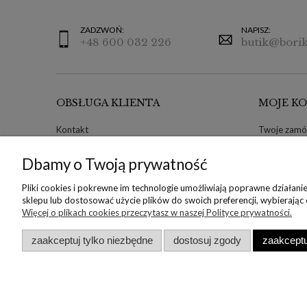
ZADZWOŃ:
NAPISZ:
+48 600 032 226
butik@borik
OBSŁUGA KLIENTA
MOJE K
Kontakt
Twoje zamó
Ustawienia plików cookies
Zwroty i re
Dbamy o Twoją prywatność
Informacje o rozmiarach
Ustawienia 
Koszt dostawy
Przechowal
Pliki cookies i pokrewne im technologie umożliwiają poprawne działan
Formy płatności
Zwroty i re
sklepu lub dostosować użycie plików do swoich preferencji, wybierając
Więcej o plikach cookies przeczytasz w naszej Polityce prywatności.
Regulamin
zaakceptuj tylko niezbędne
dostosuj zgody
zaakceptu
Copyright © 2022 Borika.pl