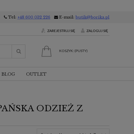
Tel:
+48 600 032 226
E-mail:
butik@borika.pl
ZAREJESTRUJ SIĘ
ZALOGUJ SIĘ
KOSZYK:
(PUSTY)
BLOG
OUTLET
PAŃSKA ODZIEŻ Z