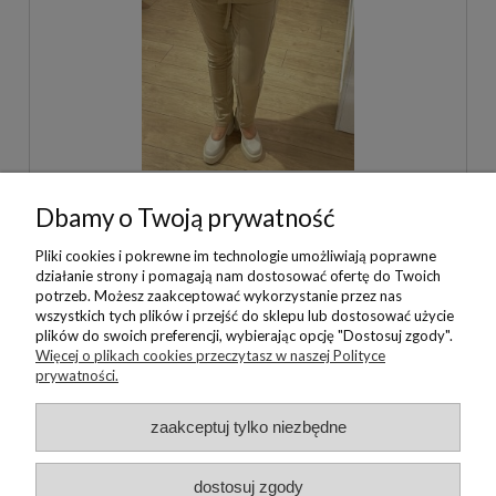
ŻAKIET ZOSO
Dbamy o Twoją prywatność
450,00 zł
Pliki cookies i pokrewne im technologie umożliwiają poprawne
działanie strony i pomagają nam dostosować ofertę do Twoich
DO KOSZYKA
potrzeb. Możesz zaakceptować wykorzystanie przez nas
wszystkich tych plików i przejść do sklepu lub dostosować użycie
plików do swoich preferencji, wybierając opcję "Dostosuj zgody".
Więcej o plikach cookies przeczytasz w naszej Polityce
«
1
2
3
4
»
prywatności.
zaakceptuj tylko niezbędne
ZADZWOŃ:
dostosuj zgody