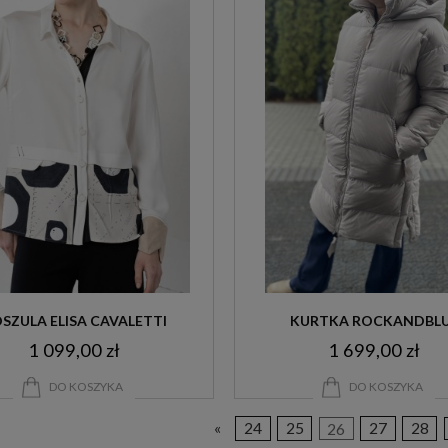
SZULA ELISA CAVALETTI
KURTKA ROCKANDBL
1 099,00 zł
1 699,00 zł
DO KOSZYKA
DO KOSZYKA
«
24
25
26
27
28