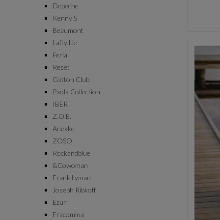
Depeche
Kenny S
Beaumont
Lafty Lie
Feria
Reset
Cotton Club
Paola Collection
IBER
Z.O.E.
Anekke
ZOSO
Rockandblue
&Cowoman
Frank Lyman
Joseph Ribkoff
Ezuri
Fracomina