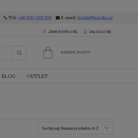
Tel:
+48 600 032 226
E-mail:
butik@borika.pl
ZAREJESTRUJ SIĘ
ZALOGUJ SIĘ
KOSZYK:
(PUSTY)
BLOG
OUTLET
Sortuj wg:
Nazwa produktu A-Z