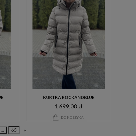
UE
KURTKA ROCKANDBLUE
1 699,00 zł
DO KOSZYKA
...
65
»