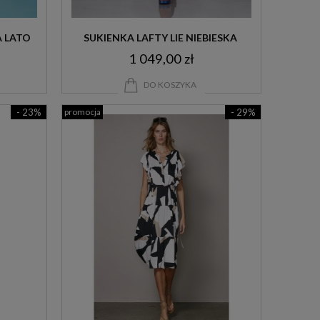
A LATO
SUKIENKA LAFTY LIE NIEBIESKA 
1 049,00 zł
SZMIZJERKA
DO KOSZYKA
- 23%
promocja
- 29%