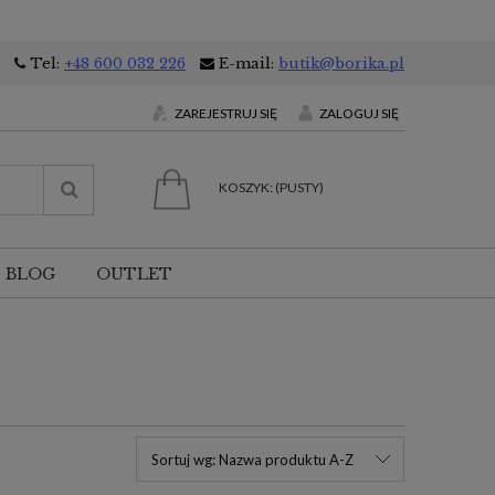
Tel:
+48 600 032 226
E-mail:
butik@borika.pl
ZAREJESTRUJ SIĘ
ZALOGUJ SIĘ
KOSZYK:
(PUSTY)
BLOG
OUTLET
Sortuj wg:
Nazwa produktu A-Z