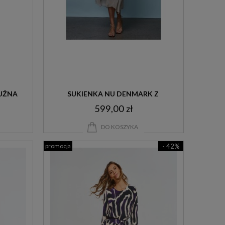
UŹNA 
SUKIENKA NU DENMARK Z 
599,00 zł
JEDWABIEM
DO KOSZYKA
promocja
- 42%