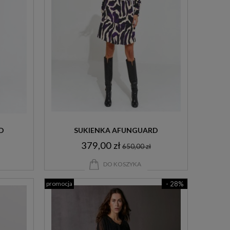
D
SUKIENKA AFUNGUARD
379,00 zł
650,00 zł
DO KOSZYKA
promocja
- 28%