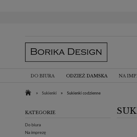
DO BIURA
ODZIEŻ DAMSKA
NA IMP
»
»
Sukienki
Sukienki codzienne
SUK
KATEGORIE
Do biura
Na imprezę