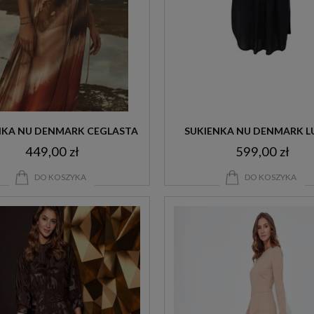
NKA NU DENMARK CEGLASTA
SUKIENKA NU DENMARK L
449,00 zł
599,00 zł
CZARNA
DO KOSZYKA
DO KOSZYKA